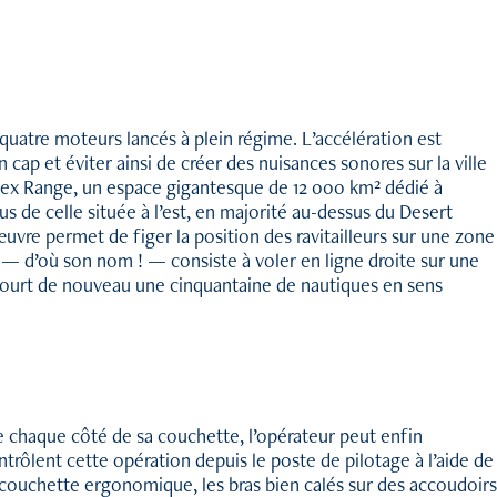
s quatre moteurs lancés à plein régime. L’accélération est
n cap et éviter ainsi de créer des nuisances sonores sur la ville
plex Range, un espace gigantesque de 12 000 km² dédié à
s de celle située à l’est, en majorité au-dessus du Desert
vre permet de figer la position des ravitailleurs sur une zone
e — d’où son nom ! — consiste à voler en ligne droite sur une
arcourt de nouveau une cinquantaine de nautiques en sens
 de chaque côté de sa couchette, l’opérateur peut enfin
ntrôlent cette opération depuis le poste de pilotage à l’aide de
e couchette ergonomique, les bras bien calés sur des accoudoirs