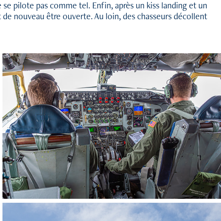
 se pilote pas comme tel. Enfin, après un kiss landing et un
 de nouveau être ouverte. Au loin, des chasseurs décollent