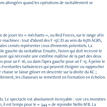
ons allongées quand les opérations de ravitaillement se
le de jouer les « méchants », ou Red Forces, sur le range afin
 de machines : tout d’abord des F-15C/D au sein du 65th AGRS,
arates censés représenter ceux d’ennemis potentiels. La
le gauche du ravitailleur. Ensuite, l’avion qui doit recevoir le
nœuvre qui nécessite une extrême maîtrise de la part des deux
os pour un F-16, ou dans l’apex gauche pour un F-15. À peine le
les éventuelles turbulences qui peuvent éloigner ou rapprocher
 chasse se laisse glisser en descente sur la droite du KC ;
itaillement, les chasseurs se remettent en formation en échelon.
cts. Le spectacle est absolument incroyable : voir ces monstres
, il est temps pour le « 344 » de rejoindre Nellis AFB. La