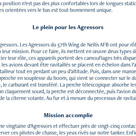
position n’est pas des plus confortables lors de longues stati
tres orientées vers le bas est tout bonnement unique.
Le plein pour les Agressors
 Agressors. Les Agressors du 57th Wing de Nellis AFB ont pour rô
en leur mission. Pour ce faire, ils mettent en œuvre deux types
cier leur rôle, ces appareils portent des camouflages très disp
les avions devant être ravitaillés se placent en échelon dans l’ai
avitailleur tout en perdant un peu d’altitude. Puis, dans une ma
rapproche en souplesse du boom, qui vient se connecter sur le d
ée, le carburant est transféré. La perche télescopique absorbe 
 un claquement sourd, la perche est déconnectée, puis l’avion de
ite de la citerne volante. Au fur et à mesure du processus de rav
Mission accomplie
une vingtaine d’Agressors et effectuer près de vingt-cinq conta
ver ces pilotes de chasse, les yeux rivés sur notre tanker. Enfin