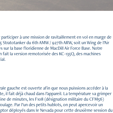
r participer à une mission de ravitaillement en vol en marge de
35 Stratotanker du 6th AMW / 927th ARW, soit un Wing de l’Air
sur la base floridienne de MacDill Air Force Base. Notre
 en fait la version remotorisée des KC-135Q, des machines
ial.
térale gauche est ouverte afin que nous puissions accéder à la
e, il fait déjà chaud dans l’appareil. La température va grimper
aine de minutes, les F108 (désignation militaire du CFM56)
oulage. Par l’un des petits hublots, on peut apercevoir un
aptor déployés dans le Nevada pour cette deuxième session du