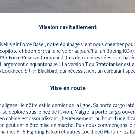
Mission ravitaillement
 Nellis Air Force Base ; notre équipage vient nous chercher pou
, copilote et boomer) va faire voler aujourd’hui un Boeing KC-1
Air Force Reserve Command. Ces deux unités liées sont basées 
eil largement cinquantenaire ! La version T du Stratotanker est
s Lockheed SR-71 Blackbird, qui nécessitaient un carburant spéc
Mise en route
alignés ; le nôtre est le dernier de la ligne. Sa porte cargo la
i se déploie sous le nez de l’avion. Malgré la porte cargo ouvert
 en cabine est assourdissant ; heureusement, au bout d’une diz
ation peut enfin être mise en marche. Puis nous commençons le r
namics F-16 Fighting Falcon et autres Lockheed Martin F-22 R