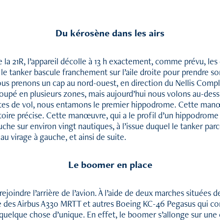
Du kérosène dans les airs
ce la 21R, l’appareil décolle à 13 h exactement, comme prévu, le
r, le tanker bascule franchement sur l’aile droite pour prendre so
Nous prenons un cap au nord-ouest, en direction du Nellis Com
coupé en plusieurs zones, mais aujourd’hui nous volons au-dessu
utes de vol, nous entamons le premier hippodrome. Cette manœu
ectoire précise. Cette manœuvre, qui a le profil d’un hippodrom
uche sur environ vingt nautiques, à l’issue duquel le tanker p
u virage à gauche, et ainsi de suite.
Le boomer en place
rejoindre l’arrière de l’avion. À l’aide de deux marches situées
oque des Airbus A330 MRTT et autres Boeing KC-46 Pegasus qui co
a quelque chose d’unique. En effet, le boomer s’allonge sur un