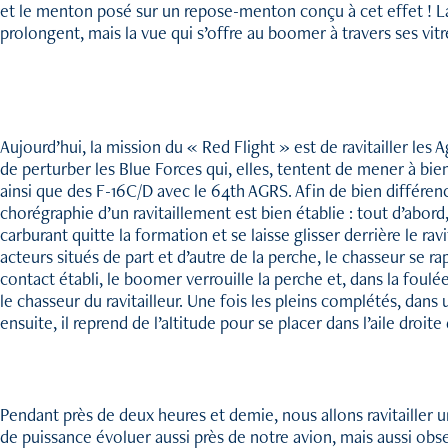
et le menton posé sur un repose-menton conçu à cet effet ! La 
prolongent, mais la vue qui s’offre au boomer à travers ses vi
Aujourd’hui, la mission du « Red Flight » est de ravitailler les
de perturber les Blue Forces qui, elles, tentent de mener à bi
ainsi que des F-16C/D avec le 64th AGRS. Afin de bien différen
chorégraphie d’un ravitaillement est bien établie : tout d’abord, 
carburant quitte la formation et se laisse glisser derrière le r
acteurs situés de part et d’autre de la perche, le chasseur se 
contact établi, le boomer verrouille la perche et, dans la foul
le chasseur du ravitailleur. Une fois les pleins complétés, dans
ensuite, il reprend de l’altitude pour se placer dans l’aile dro
Pendant près de deux heures et demie, nous allons ravitailler 
de puissance évoluer aussi près de notre avion, mais aussi obser